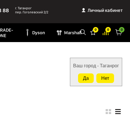
г. Таганрог
8 88
Личный кабинет
пер. Гоголевский 2/2
TRADE-
0
0
0
Dyson
Marshall
ONE
Ваш город - Таганрог
Да
Нет