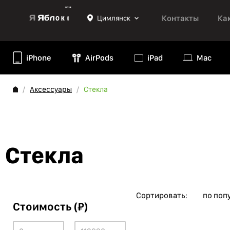
Контакты
Ка
Цимлянск
iPhone
AirPods
iPad
Mac
Аксессуары
Стекла
Стекла
Сортировать:
по поп
Стоимость (₽)