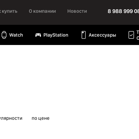
8 988 999 0
к купить
О компании
Новости
Watch
PlayStation
Аксессуары
улярности
по цене